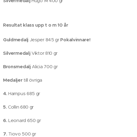
Silvermedalj
Hugo M 400 gr
Resultat klass upp t o m 10 år
Guldmedalj
Jesper 845 gr
Pokalvinnare!
Silvermedalj
Viktor 810 gr
Bronsmedalj
Alicia 700 gr
Medaljer
till övriga
4.
Hampus 685 gr
5.
Collin 680 gr
6.
Leonard 650 gr
7
.
Tiovo 500 gr