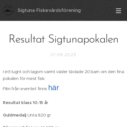
Sigtuna Fiskevårdsförening
Resultat Sigtunapokalen
01.09.2025
I ett lugnt och lagom varmt väder tävlade 20 barn om den fina
pokalen för mest fisk.
här
Film från eventet finns
.
Resultat k
lass 10-15 år
Guldmedalj
Unta 820 gr